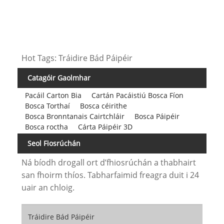
Hot Tags: Tráidire Bád Páipéir
Catagóir Gaolmhar
Pacáil Carton Bia
Cartán Pacáistiú Bosca Fíon
Bosca Torthaí
Bosca céirithe
Bosca Bronntanais Cairtchláir
Bosca Páipéir
Bosca roctha
Cárta Páipéir 3D
Seol Fiosrúchán
Ná bíodh drogall ort d’fhiosrúchán a thabhairt
san fhoirm thíos. Tabharfaimid freagra duit i 24
uair an chloig.