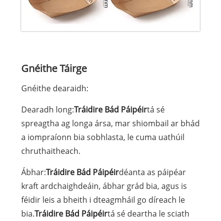
Gnéithe Táirge
Gnéithe dearaidh:
Dearadh long:
Tráidire Bád Páipéir
tá sé
spreagtha ag longa ársa, mar shiombail ar bhád
a iompraíonn bia sobhlasta, le cuma uathúil
chruthaitheach.
Ábhar:
Tráidire Bád Páipéir
déanta as páipéar
kraft ardchaighdeáin, ábhar grád bia, agus is
féidir leis a bheith i dteagmháil go díreach le
bia.
Tráidire Bád Páipéir
tá sé deartha le sciath