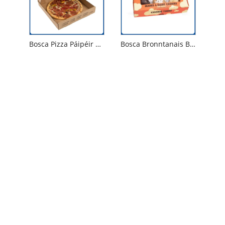
Bosca Pizza Páipéir Kraft
Bosca Bronntanais Brioscaí
Déan Teagmháil Linn
Teil
+86-18053271162
Seoladh
Uimh. 166, Bóthar Yanqing, Páirc Tionscail
Náisiúnta Pozi, Oifig Fo-Dhúiche Huanxiu, Dúiche
Jimo, Cathair Qingdao, Cúige Shandong.
Ríomhphost