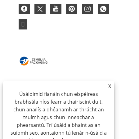
BAILE
MAIDIR LINNE
X
TÁIRGÍ
NUACHT
Úsáidimid fianáin chun eispéireas
ÍOSLUCHTAIGH
SEOL FIOSRÚCHÁN
brabhsála níos fearr a thairiscint duit,
DÉAN TEAGMHÁIL LINN
chun anailís a dhéanamh ar thrácht an
tsuímh agus chun inneachar a
phearsantú. Trí úsáid a bhaint as an
Cóipcheart © 2024 Qingdao Zemeijia Pacáistiú Táirgí Co,
suíomh seo, aontaíonn tú lenár n-úsáid a
Ltd - Bosca roctha, Bosca Bronntanais Cairtchláir, Bosca