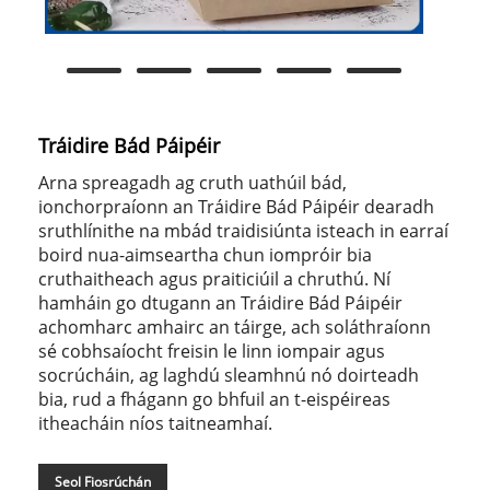
Tráidire Bád Páipéir
Arna spreagadh ag cruth uathúil bád,
ionchorpraíonn an Tráidire Bád Páipéir dearadh
sruthlínithe na mbád traidisiúnta isteach in earraí
boird nua-aimseartha chun iompróir bia
cruthaitheach agus praiticiúil a chruthú. Ní
hamháin go dtugann an Tráidire Bád Páipéir
achomharc amhairc an táirge, ach soláthraíonn
sé cobhsaíocht freisin le linn iompair agus
socrúcháin, ag laghdú sleamhnú nó doirteadh
bia, rud a fhágann go bhfuil an t-eispéireas
itheacháin níos taitneamhaí.
Seol Fiosrúchán