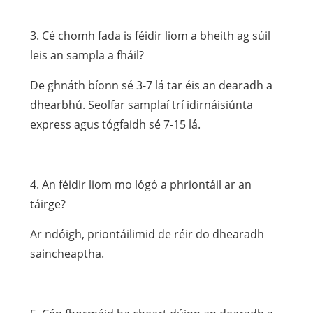
3. Cé chomh fada is féidir liom a bheith ag súil
leis an sampla a fháil?
De ghnáth bíonn sé 3-7 lá tar éis an dearadh a
dhearbhú. Seolfar samplaí trí idirnáisiúnta
express agus tógfaidh sé 7-15 lá.
4. An féidir liom mo lógó a phriontáil ar an
táirge?
Ar ndóigh, priontáilimid de réir do dhearadh
saincheaptha.