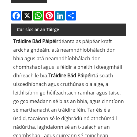
Facebook
X
WhatsApp
Pinterest
LinkedIn
Share
Cur síos ar an Táirge
Tráidire Bád Páipéir
déanta as páipéar kraft
ardchaighdeáin, atá neamhdhíobhálach don
bhia agus atá neamhdhíobhálach don
chomhshaol agus is féidir a bheith i dteagmháil
dhíreach le bia.
Tráidire Bád Páipéir
tá sciath
uiscedhíonach agus cruthúnas ola aige, a
leithlisíonn go héifeachtach ramhar agus taise,
go gcoimeádann sé blas an bhia, agus cinntíonn
sé marthanacht an tráidire féin. Tar éis é a
úsáid, tacaíonn sé le díghrádú nó athchúrsáil
nádúrtha, laghdaíonn sé an t-ualach ar an
gcomhshaol, agus cuireann sé coincheap