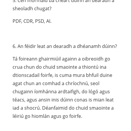
5. Cén fhormáid ba cheart dúinn an dearadh a
sheoladh chugat?
PDF, CDR, PSD, AI.
6. An féidir leat an dearadh a dhéanamh dúinn?
Tá foireann ghairmiúil againn a oibreoidh go
crua chun do chuid smaointe a thiontú ina
dtionscadail foirfe, is cuma mura bhfuil duine
agat chun an comhad a chríochnú, seol
chugainn íomhánna ardtaifigh, do lógó agus
téacs, agus ansin inis dúinn conas is mian leat
iad a shocrú. Déanfaimid do chuid smaointe a
léiriú go hiomlán agus go foirfe.