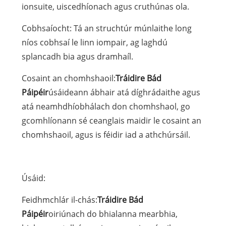
ionsuite, uiscedhíonach agus cruthúnas ola.
Cobhsaíocht: Tá an struchtúr múnlaithe long
níos cobhsaí le linn iompair, ag laghdú
splancadh bia agus dramhaíl.
Cosaint an chomhshaoil:
Tráidire Bád
Páipéir
úsáideann ábhair atá díghrádaithe agus
atá neamhdhíobhálach don chomhshaol, go
gcomhlíonann sé ceanglais maidir le cosaint an
chomhshaoil, agus is féidir iad a athchúrsáil.
Úsáid:
Feidhmchlár il-chás:
Tráidire Bád
Páipéir
oiriúnach do bhialanna mearbhia,