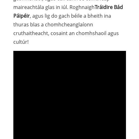
maireachtála glas in iúl. Roghnaigh
Tráidire Bád
Páipéir
, agus lig do gach béile a bheith ina
thuras blas a chomhcheanglaíonn
cruthaitheacht, cosaint an chomhshaoil ​​​​agus
cultúr!