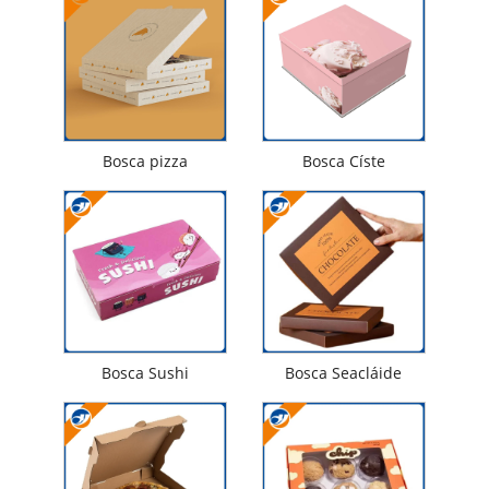
Bosca pizza
Bosca Císte
Bosca Sushi
Bosca Seacláide