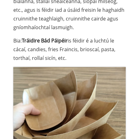
bialanna, stallaí sneaiceanna, siopaí milseog,
etc., agus is féidir iad a úsáid freisin le haghaidh
cruinnithe teaghlaigh, cruinnithe cairde agus
gníomhaíochtaí lasmuigh.
Bia:
Tráidire Bád Páipéir
is féidir é a luchtú le
cácaí, candies, fries Fraincis, brioscaí, pasta,
torthaí, rollaí sicín, etc.