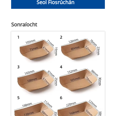
Seol Fiosrúchán
Sonraíocht